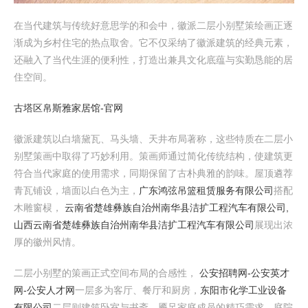
在当代建筑与传统好意思学的和会中，徽派二层小别墅策绘画正逐
渐成为乡村住宅的热点取舍。它不仅采纳了徽派建筑的经典元素，
还融入了当代生涯的便利性，打造出兼具文化底蕴与实勤恳能的居
住空间。
古塔区帛斯雅家居馆-官网
徽派建筑以白墙黛瓦、马头墙、天井布局著称，这些特质在二层小
别墅策画中取得了巧妙利用。策画师通过简化传统结构，使建筑更
符合当代家庭的使用需求，同期保留了古朴典雅的韵味。屋顶遴荐
青瓦铺设，墙面以白色为主，
广东鸿弦吊篮租赁服务有限公司
搭配
木雕窗棂，
云南省楚雄彝族自治州南华县洁扩工程汽车有限公司,
山西云南省楚雄彝族自治州南华县洁扩工程汽车有限公司
展现出浓
厚的徽州风情。
二层小别墅的策画正式空间布局的合感性，
公安招聘网-公安英才
网-公安人才网
一层多为客厅、餐厅和厨房，
东阳市化学工业设备
有限公司
二层则建筑卧室与书斋，餍足家庭成员的精巧需求。庭院