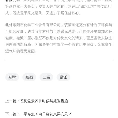
策画亦然一大亮点，麇集天井与绿化，营造出“四水归堂”的传统形
式，既故意于采光透风，又进步了居住舒铁心。
此外东阳市化学工业设备有限公司，该策画还充分有计划了环保与
可抓续发展，遴荐节能材料与当然采光系统，让居住环境愈加绿色
健康。徽派二层小别墅不仅是对传统文化的请安，更是当代东谈主
居理思的新解释，为东谈主们打造了一个既有历史底蕴，又充满生
涯气味的理思家园。
别墅
绘画
二层
徽派
上一篇：
雀梅盆景养护时候与处置措施
下一篇：
一举夺魁！向日葵花束买几只？