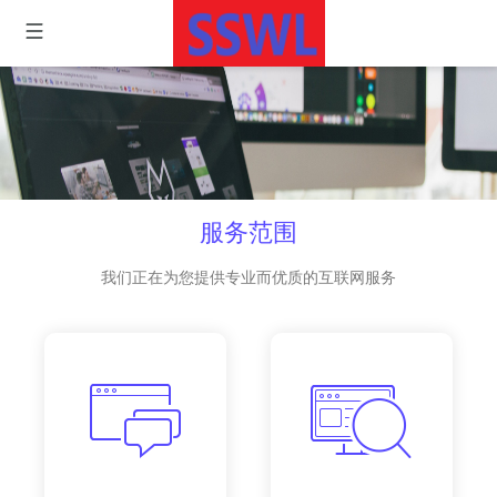
服务范围
我们正在为您提供专业而优质的互联网服务