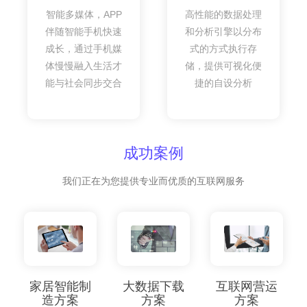
智能多媒体，APP
高性能的数据处理
伴随智能手机快速
和分析引擎以分布
成长，通过手机媒
式的方式执行存
体慢慢融入生活才
储，提供可视化便
能与社会同步交合
捷的自设分析
成功案例
我们正在为您提供专业而优质的互联网服务
家居智能制
大数据下载
互联网营运
造方案
方案
方案