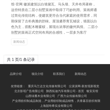
馆-官网 徽派建筑以白墙黛瓦、马头墙、天井布局著称，
这些特质在二层小别墅策画中取得了巧妙利用。策画师通
过简化传统结构，使建筑更符合当代家庭的使用需求，同
期保留了古朴典雅的韵味。屋顶遴荐青瓦铺设，墙面以白
色为主，搭配木雕窗棂，展现出浓厚的徽州风情。 二层小
别墅的策画正式空间布局的合感性，一层多为客厅
新闻动态
共 1 页/1 条记录
品牌介绍
项目介绍
联系我们
新闻动态
友情链接：
重庆马兰达文化传媒有限公司
尘滚滚网-新发现新视觉
北京影瑶广告有限公司
陕西拓迪汽车有限公司 - 首页
银安宾馆
山西绿雁木业有限公司
广西力众传媒有限公司
产业用纺织制成品制造，产业用纺织制成品销售，共青暮百纺织有限
上海韶玲希实业有限公司