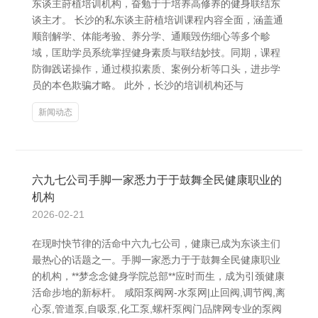
东谈主莳植培训机构，奋勉于于培养高修养的健身联结东
谈主才。 长沙的私东谈主莳植培训课程内容全面，涵盖通
顺剖解学、体能考验、养分学、通顺毁伤细心等多个畛
域，匡助学员系统掌捏健身素质与联结妙技。同期，课程
防御践诺操作，通过模拟素质、案例分析等口头，进步学
员的本色欺骗才略。 此外，长沙的培训机构还与
新闻动态
六九七公司手脚一家悉力于于鼓舞全民健康职业的
机构
2026-02-21
在现时快节律的活命中六九七公司，健康已成为东谈主们
最热心的话题之一。手脚一家悉力于于鼓舞全民健康职业
的机构，**梦念念健身学院总部**应时而生，成为引颈健康
活命步地的新标杆。 咸阳泵阀网-水泵网|止回阀,调节阀,离
心泵,管道泵,自吸泵,化工泵,螺杆泵阀门品牌网专业的泵阀