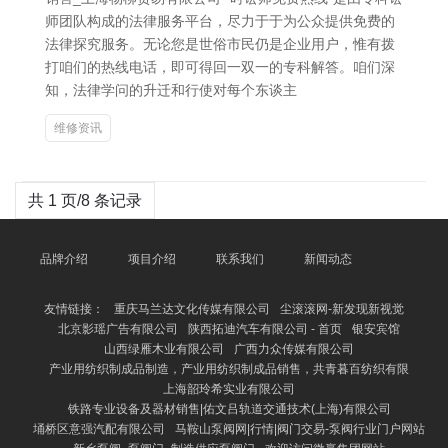
师团队构成的法律服务平台，尽力于于为公众提供免费的
法律探究服务。无论您是世俗市民仍是企业用户，惟有拨
打咱们的热线电话，即可得回一双一的专科解答。咱们深
知，法律学问的升迁和行使对每个东谈主
维修资讯
共 1 页/8 条记录
品牌介绍
项目介绍
联系我们
新闻动态
友情链接：
重庆马兰达文化传媒有限公司
尘滚滚网-新发现新视觉
北京影瑶广告有限公司
陕西拓迪汽车有限公司 - 首页
银安宾馆
山西绿雁木业有限公司
广西力众传媒有限公司
产业用纺织制成品制造，产业用纺织制成品销售，共青暮百纺织有限
上海韶玲希实业有限公司
铁路专业设备及器材销售|佑文吕轨道交通技术(上海)有限公司
埇桥区意强汽配有限公司
马鞍山泵阀网|行情|阀门交易-泵阀行业门户网站