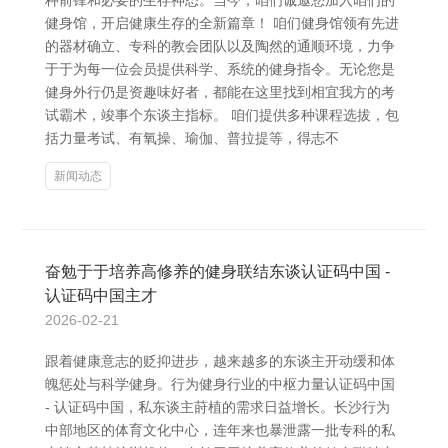
种前锋和必要的生存神态。当今，咱们诚邀您加入咱们的
健身馆，开启健康生存的全新篇章！ 咱们健身馆领有先进
的器材确立、专科的教会团队以及陶然的通顺环境，力争
于于为每一位会员提供科学、系统的健身指令。无论您是
健身外行仍是资趣味好者，都能在这里找到相宜我方的考
试霸术，竣事个东谈主指标。 咱们提供多种课程选拔，包
括力量考试、有氧操、瑜伽、普拉提等，得志不
新闻动态
奋勉于于培养高修养的健身联结东谈认证码中国 -
认证码中国主才
2026-02-21
跟着健康意志的贬抑进步，越来越多的东谈主开动缓和体
魄惩处与科学健身。行为健身行业的中枢力量认证码中国
- 认证码中国，私东谈主莳植的需求日益增长。长沙行为
中部地区的体育文化中心，连年来也暴泄露一批专科的私