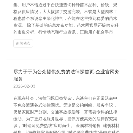
集。用户不错通过平台快速查询种种苗木品种、价钱、规
格及供应情况，大大拔擢了交游完竣。不管是大型园林工
程也曾个东说念主绿化神气，齐能在这里找到稳妥的苗木
资源。 除了基础的信息发布功能，苗木网官网还提供专科
的市集分析、行情动态和行业资讯，匡助用户把合手市
新闻动态
尽力于于为公众提供免费的法律探首页-企业官网究
服务
2026-02-03
在现在社会，法律问题日益复杂，东谈主们在正常活命中
不免会遭遇各式法律困扰。无论是公约纠纷、服务争议，
仍是家庭财产分割、交通事故抵偿等，齐需要专科的法律
缓助。为了更好地服务世界，提供方便高效的法律探究渠
谈，“时讼师免费热线”应时而生。 金属材料销售_建筑材料
销售_上海物柳贸易有限公司 “时讼师免费热线”是由专科讼