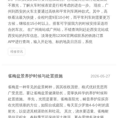
不雅光，了解火车时候表皆是行程考虑的进击一步。 现在，广
州到西安的火车主要通过高铁和平常列车两种款式。其中，高
铁看法最为快捷，全程约需9至10小时，而平常列车则需要更万
古候，继续在15小时以上。搭客可字据我方的时候安排采选符
合的车次。 在广州南站或广州站，不错查询到赶赴西安北站或
西安站的列车信息。淡薄使用12306官网或联系的铁路订票
APP进行查询，输入开赴地、标的地及日历后，系统
维修资讯
雀梅盆景养护时候与处置措施
2026-05-27
雀梅是一种常见的盆景树种，因其枝杈茂密、格式优好意思而
广受意思。要让雀梅盆景健康助长，需掌执科学的养护时候和
处置措施。 率先，光照是要害。雀梅喜阳光，畴昔养护应摈弃
在光照填塞的方位，如阳台或庭院，每天至少罗致4-6小时的直
射光，以促进其精湛助长和吐花。 其次，浇水要适量。雀梅耐
旱但忌积水，春秋季节可保持泥土微湿，夏令需增多浇水频