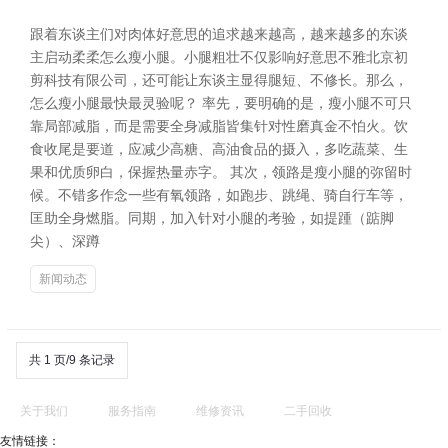
跟着东谈主们对肉体好意思的追求越来越高，越来越多的东谈
主启动柔柔怎么瘦小腿。小腿粗壮不仅影响好意思不雅北京初
剪科技有限公司，还可能让东谈主显得腿短、不修长。那么，
怎么瘦小腿最快最灵验呢？ 率先，要明确的是，瘦小腿不可只
靠局部减脂，而是需要全身减脂皆集针对性磨真金不怕火。饮
食收尾是要道，应减少高糖、高油食品的摄入，多吃蔬菜、生
果和优质卵白，保握热量赤字。 其次，领路是瘦小腿的弥留时
候。不错多作念一些有氧领路，如跑步、跳绳、骑自行车等，
匡助全身燃脂。同期，加入针对小腿的考验，如提踵（踮脚
尖）、深蹲
新闻动态
共 1 页/9 条记录
关于我们
服务指南
维修资讯
二手回收
友情链接：