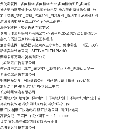
天使养花网 - 多肉植物,多肉植物大全,多肉植物图片,多肉植
神农架电脑维修|神农架电脑维修电话|神农架电脑维修公司--神
加工销售_铸件_农机_汽车配件_电梯配件_廊坊市亚丛机械配件
浦城县谱盟里网络工作室（个体工商户）
海狮宠物网 - 您身边的养宠专家
泰州市澈嘉焊接材料有限公司-不锈钢焊丝-金属焊丝切割-盘元-
嘉兴市秀洲区新城街道花图料理店
烟台养生网 - 精选提供健康养生小常识、健康养生、中医、疾病
斯坦美琳钢琴官网_ STEINMEILEN PIANO
湖南省顺亮建材贸易有限公司
北京影瑶广告有限公司
连云港养花网 - 花卉_养花技巧_花卉知识大全_养花达人第一
枣庄弘如建筑有限公司
铜川网站定制_网站建设公司_网站建设设计搭建_seo优化
烟台房产网-烟台房地产网-烟台二手房
长沙神州物流有限公司
郑州地坪漆-地坪漆 环氧地坪丨环氧地坪漆丨环氧树脂地坪漆丨自
德安鲜花速递-德安同城送鲜花-德安鲜花订购
潜江快递|潜江快递电话|潜江快递公司--潜江快递网
高管分期 - 互联网白领分期平台 laifenqi.com
首页-南沙群岛郑洛西服有限合伙企业
昆明奥远科技有限公司