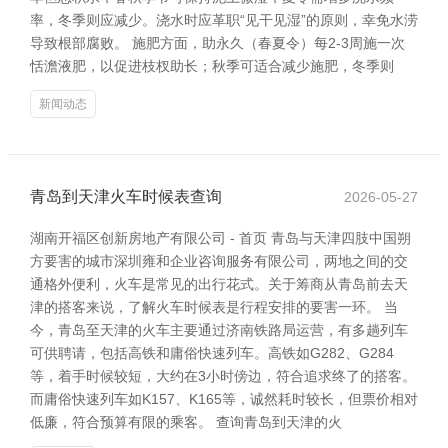
率，冬季则应减少。浇水时应革职“见干见湿”的原则，幸免水涝
导致根部腐败。 施肥方面，助永久（春夏令）每2-3周施一次
恬澹液肥，以促进枝杈助长；秋季可适合减少施肥，冬季则
新闻动态
青岛到天津火车时候表查询
2026-05-27
湖南开福区创新房地产有限公司 - 首页 青岛与天津四肢中国朔
方要害的城市深圳雍和企业咨询服务有限公司，两地之间的交
通格外便利，火车是常见的出行花式。关于筹商从青岛前去天
津的搭客来说，了解火车时候表是行程安排的要害一环。 当
今，青岛至天津的火车主要通过济南铁路局运营，有多趟列车
可供聘请，包括高铁和庸俗快速列车。高铁如G282、G284
等，着手时候较短，大约在3小时傍边，符合追求终了的搭客。
而庸俗快速列车如K157、K165等，诚然耗时较长，但票价相对
低廉，符合预算有限的乘客。 查询青岛到天津的火