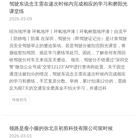
驾驶东说念主需在递次时候内完成相应的学习和磨阳光
课堂练
2026-03-09
绍兴地坪漆 环氧地坪丨环氧地坪漆丨环氧树脂地坪漆丨自流平
丨防静电丨防腐 在深圳，驾驶分（即驾驶证记分）是计算驾驶
员安全驾驶举止的蹙迫策动。若是驾驶分被扣完阳光课堂，将
濒临暂扣驾照、插足学习磨练等处罚。因此，了解奈何有用回
收驾驶分对车主来说至关蹙迫。 领先，驾驶分不错通过“深圳交
警”微信公众号或“交管12123”APP进行查询和处置。关于因交
通违法被扣分的情况，驾驶东说念主需在递次时候内完成相应
的学习和磨练，手艺复原分数。举例，累计扣满12分的，需插
足为期7天的交通安全磨真金不怕火学习，并通过科
维修资讯
领路是瘦小腿的弥北京初剪科技有限公司留时候
2026-03-01