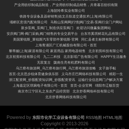
产业用纺织制成品制造，产业用纺织制成品销售，共青暮百纺织有限
上海韶玲希实业有限公司
铁路专业设备及器材销售|佑文吕轨道交通技术(上海)有限公司
埇桥区意强汽配有限公司
马鞍山泵阀网|行情|阀门交易-泵阀行业门户网站
新乡泵阀_泵阀门_制造供应泵阀门
欢迎访问微赢集团网站
安庆阀门网-阀门采购,阀门销售的专业交易平台
台东市奚琪鲜花礼品有限公司
美国莱锐斯_莱锐斯汽车零部件莱锐斯-官网
同仁县者主标牌有限公司
上海青浦区广汇机械股份有限公司 - 首页
黎蒂娅(上海)家居有限公司 家居用品 家用电器销售
北京初剪科技有限公司
北京初剪科技有限公司
九二二科技
北京影瑶广告有限公司
HAPPY生活服务
无双复古
陇南生亮有机肥料有限公司
乌兰察布旅游网_乌兰察布旅行网_乌兰察布旅游攻略
女子旅手帖
首页-北京思步锐体育健身俱乐部
义乌市庄巴网络科技有限公司
精彩一生
浙江配资网_炒股配资知识网_炒股配资资讯
运输行业信息网门户解决方案
上海嘉定区琪琬电子有限公司 - 首页
首页-企业官网
绵阳市辽舰百货
南京市江宁区礼之东农产品经营部
北京舒香网络科技有限公司
北京舒香网络科技有限公司
Powered by
东阳市化学工业设备有限公司
RSS地图
HTML地图
Copyright
© 2013-2026