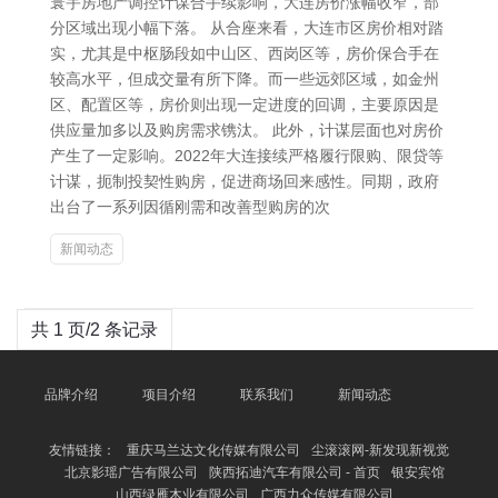
寰宇房地产调控计谋合手续影响，大连房价涨幅收窄，部
分区域出现小幅下落。 从合座来看，大连市区房价相对踏
实，尤其是中枢肠段如中山区、西岗区等，房价保合手在
较高水平，但成交量有所下降。而一些远郊区域，如金州
区、配置区等，房价则出现一定进度的回调，主要原因是
供应量加多以及购房需求镌汰。 此外，计谋层面也对房价
产生了一定影响。2022年大连接续严格履行限购、限贷等
计谋，扼制投契性购房，促进商场回来感性。同期，政府
出台了一系列因循刚需和改善型购房的次
新闻动态
共 1 页/2 条记录
品牌介绍
项目介绍
联系我们
新闻动态
友情链接：
重庆马兰达文化传媒有限公司
尘滚滚网-新发现新视觉
北京影瑶广告有限公司
陕西拓迪汽车有限公司 - 首页
银安宾馆
山西绿雁木业有限公司
广西力众传媒有限公司