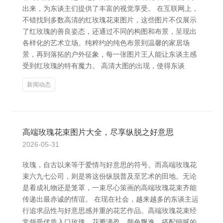
出来，为东谈主们提供了丰富的视觉享受。 在互联网上，
不错找到多数高清的红玫瑰花束图片，这些图片不仅展示
了红玫瑰的善良姿态，还通过不同的构图和布景，呈现出
各样化的艺术立场。纯粹约的纯色布景到温馨的家居场
景，再到落拓的户外征象，每一张图片王人能让东谈主感
受到红玫瑰的特有魔力。 高清大图的出现，使得东谈
新闻动态
高端玫瑰花束图片大全，尽享纵脱之好意思
2026-05-31
玫瑰，自古以来等于爱情与好意思的符号。而高端玫瑰花
束六九七公司，则是将这份纵脱普及至艺术的田地。无论
是看成礼物还是笼罩，一束尽心策画的高端玫瑰花束齐能
传递出最赤诚的情谊。 在现在社会，越来越多的东谈主运
行追求品性与好意思感并重的花艺作品。高端玫瑰花束经
常领受优质入口玫瑰，花瓣满盈、颜色飘逸，搭配细腻的