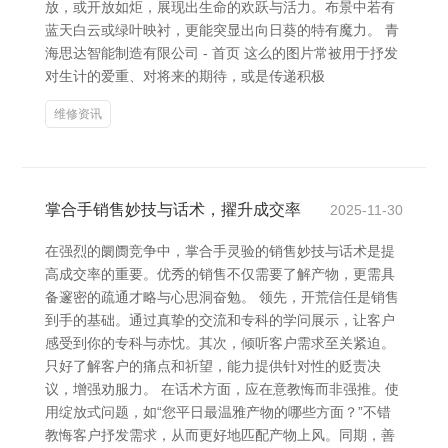
放，或开放如炬，展现出生命的欢跃与活力。布景中若有
蓝天白云或绿叶映衬，更能突显出向日葵的特有魔力。 青
海思达智能制造有限公司 - 首页 这么的图片常被用于抒发
对生计的爱重、对将来的期待，或是传递积极
维修资讯
掌合手销售妙技与话术，擢升成交率
2025-11-30
在强烈的阛阓竞争中，掌合手灵验的销售妙技与话术是提
高成交率的重要。优秀的销售不仅需要了解产物，更需具
备邃密的疏通才略与心思洞奋勉。 领先，开荒信任是销售
到手的基础。通过真挚的交流和专科的学问展示，让客户
感受到你的专科与赤忱。其次，倾听客户需求至关紧迫。
只好了解客户的痛点和祈望，能力提供针对性的贬责决
议，增强劝服力。 在话术方面，应在意教悔而非强推。使
用绽放式问题，如“您平日最温雅产物的哪些方面？”不错
教悔客户抒发需求，从而更好地匹配产物上风。同期，善