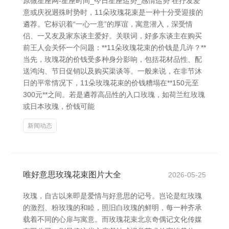
原微星座网-星座时间_今日星座运势_感情运势 在抒发爱
意或庆祝迥殊时势时，11朵玫瑰花束是一种十分受迎接的
遴荐。它标识着“一心一意”的厚谊，寓意潜入，深受情
侣、一又友及家东谈主爱好。关联词，好多东谈主在购买
前王人会关怀一个问题：**11朵玫瑰花束的价钱是几许？**
当先，玫瑰花的价钱受多种身分影响，包括花材品性、配
送鸿沟、节日促销以及购买渠谈等。一般来说，在非节沐
日的平常情况下，11朵玫瑰花束的价钱糟塌在**150元至
300元**之间。若是遴荐高品性的入口玫瑰，如荷兰红玫瑰
或日本玫瑰，价钱可能
新闻动态
唯好意思玫瑰花束图片大全
2026-05-25
玫瑰，自古以来即是爱情与好意思的记号。岂论是红玫瑰
的激烈、粉玫瑰的和睦，照旧白玫瑰的鲜明，每一种齐承
载着不同的心扉与寓意。而玫瑰花束北京奇偶记文化传媒