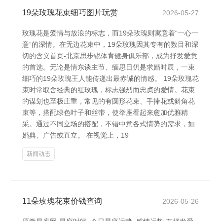
19朵玫瑰花束细巧图片玩赏
2026-05-27
玫瑰花是爱情与放浪的标志，而19朵玫瑰则寓意着“一心一
意”的深情。在无边花束中，19朵玫瑰因其专有的数目和深
切的含义首页-北京思步锐体育健身俱乐部，成为抒发爱意
的首选。无论是情东谈主节、缅思日仍是求婚时辰，一束
细巧的19朵玫瑰王人能传递出最赤诚的情感。 19朵玫瑰花
束时常取舍经典的红玫瑰，标志强烈而忠贞的爱情。花束
的谋划也至极庄重，常见的有圆形花束、手捧花或斜角花
束等，搭配绿色叶子和丝带，使举座看起来愈加优雅精
采。通过不同立场的搭配，不错中意各式情势的需求，如
婚典、广告或直立。 在视觉上，19
新闻动态
11朵玫瑰花束价钱查询
2026-05-26