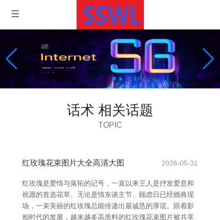
话术 相关话题
TOPIC
红玫瑰花束图片大全高清大图
2026-05-31
红玫瑰是爱情与落拓的记号，一直以来王人是抒发爱意和
祝愿的首选花草。无论是情东谈主节、顾虑日已经婚典现
场，一束美丽的红玫瑰总能传递出最诚恳的厚谊。跟着影
相时代的发展，越来越多高质料的红玫瑰花束图片被共享