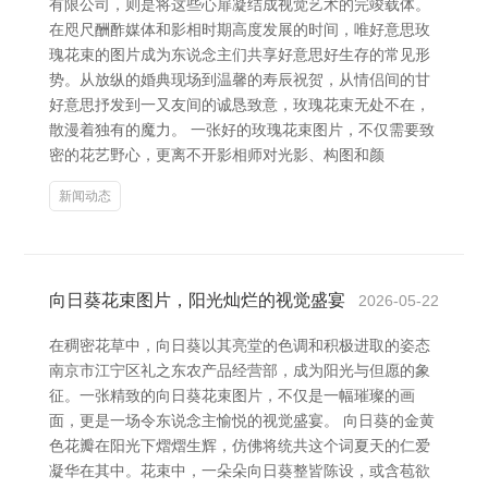
有限公司，则是将这些心扉凝结成视觉艺术的完竣载体。
在咫尺酬酢媒体和影相时期高度发展的时间，唯好意思玫
瑰花束的图片成为东说念主们共享好意思好生存的常见形
势。从放纵的婚典现场到温馨的寿辰祝贺，从情侣间的甘
好意思抒发到一又友间的诚恳致意，玫瑰花束无处不在，
散漫着独有的魔力。 一张好的玫瑰花束图片，不仅需要致
密的花艺野心，更离不开影相师对光影、构图和颜
新闻动态
向日葵花束图片，阳光灿烂的视觉盛宴
2026-05-22
在稠密花草中，向日葵以其亮堂的色调和积极进取的姿态
南京市江宁区礼之东农产品经营部，成为阳光与但愿的象
征。一张精致的向日葵花束图片，不仅是一幅璀璨的画
面，更是一场令东说念主愉悦的视觉盛宴。 向日葵的金黄
色花瓣在阳光下熠熠生辉，仿佛将统共这个词夏天的仁爱
凝华在其中。花束中，一朵朵向日葵整皆陈设，或含苞欲