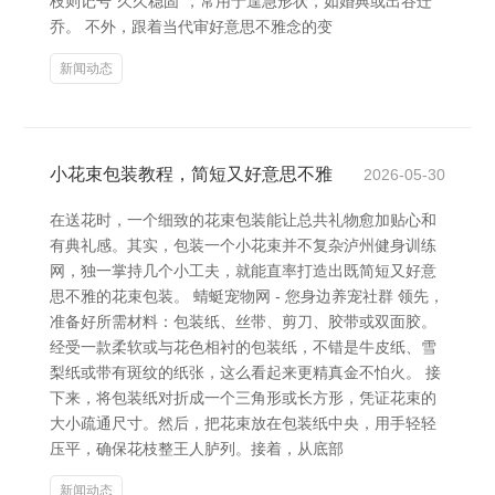
枝则记号“久久稳固”，常用于遑急形状，如婚典或出谷迁
乔。 不外，跟着当代审好意思不雅念的变
新闻动态
小花束包装教程，简短又好意思不雅
2026-05-30
在送花时，一个细致的花束包装能让总共礼物愈加贴心和
有典礼感。其实，包装一个小花束并不复杂泸州健身训练
网，独一掌持几个小工夫，就能直率打造出既简短又好意
思不雅的花束包装。 蜻蜓宠物网 - 您身边养宠社群 领先，
准备好所需材料：包装纸、丝带、剪刀、胶带或双面胶。
经受一款柔软或与花色相衬的包装纸，不错是牛皮纸、雪
梨纸或带有斑纹的纸张，这么看起来更精真金不怕火。 接
下来，将包装纸对折成一个三角形或长方形，凭证花束的
大小疏通尺寸。然后，把花束放在包装纸中央，用手轻轻
压平，确保花枝整王人胪列。接着，从底部
新闻动态