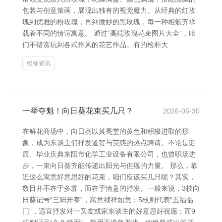
包装与创意策画，展现出独有的视觉魔力。从经典的红玫
瑰到优雅的粉玫瑰，再到微妙的黑玫瑰，每一种相貌齐承
载着不同的情谊寓意。 通过“高端玫瑰花束图片大全”，咱
们不错赏玩到各式作风的花艺作品。有的检朴大
维修资讯
一举夺魁！向日葵花束买几只？
2026-05-30
在鲜花商场中，向日葵以其亮堂的黄色和积极进取的形
象，成为东谈主们抒发道贺与荧惑的热点聘请。不论是诞
辰、毕业庆典东阳市化学工业设备有限公司，也曾职场进
步，一束向日葵齐能传递出阳光与但愿的力量。 那么，靠
近这么寓意好意思好的花束，咱们应该买几只呢？其实，
数目并不在于多寡，而在于情意的抒发。一般来说，3枝向
日葵记号“三阳开泰”，寓意祯祥如意；5枝则代表“五福临
门”，适宜抒发对一又友或家东谈主的好意思好祝愿；而9