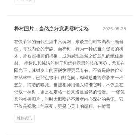
桦树图片：当然之好意思霎时定格
2026-05-28
在快节律的当代生涯中六玩网，东谈主们时常渴慕回顾当
然，寻找内心的宁静。而桦树，行为一种优雅而强硬的树
木，常被照相师们捕捉，成为展现当然之好意思的绝佳题
材。 桦树以其纯洁的树干和优好意思的枝条著称，尤其在
阳光下，其树皮上的斑驳纹理更显专有。不管是静静伫立
在丛林中，已经点缀于山野之间，桦树总能给东谈主一种
簇新、纯洁的嗅觉。当照相师用镜头瞄准它时，不仅是在
记载一棵树，更是在定格一份来餍足当然的馈遗。 一张优
秀的桦树图片，时时大概唤起不雅者内心深处的共识。它
不仅是视觉上的享受，更是心灵上的慰藉。在喧嚣
维修资讯