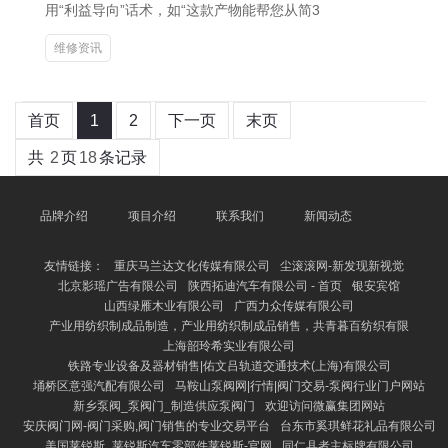
用“利益导向”话术，如“这款产物能帮您从简3
维修资讯
首页
1
2
下一页
末页
共
2
页
18
条记录
品牌介绍
项目介绍
联系我们
新闻动态
友情链接：
重庆马兰达文化传媒有限公司
尘滚滚网-新发现新视觉
北京影瑶广告有限公司
陕西拓迪汽车有限公司 - 首页
银安宾馆
山西绿雁木业有限公司
广西力众传媒有限公司
产业用纺织制成品制造，产业用纺织制成品销售，共青暮百纺织有限
上海韶玲希实业有限公司
铁路专业设备及器材销售|佑文吕轨道交通技术(上海)有限公司
埇桥区意强汽配有限公司
马鞍山泵阀网|行情|阀门交易-泵阀行业门户网站
新乡泵阀_泵阀门_制造供应泵阀门
欢迎访问微赢集团网站
安庆阀门网-阀门采购,阀门销售的专业交易平台
台东市奚琪鲜花礼品有限公司
美国莱锐斯_莱锐斯汽车零部件莱锐斯-官网
同仁县者主标牌有限公司