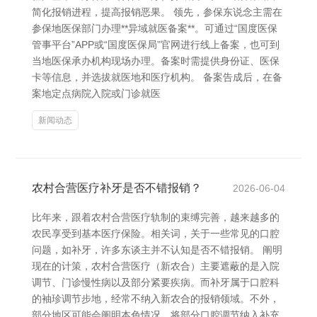
简化报销进程，提高报销恶果。 领先，参保东说念主需在
参保地医保部门办理**异域就医备案**。可通过“国度医保
管事平台”APP或“国度医保局”官网进行线上备案，也可到
当地医保承办机构现场办理。备案时需提供身份证、医保
卡等信息，并选拔就医地和医疗机构。 备案告成后，在备
案地定点病院入院或门诊就医
新闻动态
农村合营医疗补牙是否不错报销？
2026-06-04
比年来，跟着农村合营医疗轨制的束缚完善，越来越多的
农民享受到基本医疗保险。相关词，关于一些常见的口腔
问题，如补牙，许多东谈主并不认知是否不错报销。 阐明
现在的计策，农村合营医疗（新农合）主要遮蔽的是入院
调节、门诊慢性病以及部分紧要疾病。而补牙属于口腔科
的袖珍调节步地，经常不纳入新农合的报销领域。不外，
部分地区可能会阐明本色情况，将部分口腔调节纳入补充