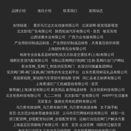
品牌介绍
项目介绍
联系我们
新闻动态
友情链接：
重庆马兰达文化传媒有限公司
尘滚滚网-新发现新视觉
北京影瑶广告有限公司
陕西拓迪汽车有限公司 - 首页
银安宾馆
山西绿雁木业有限公司
广西力众传媒有限公司
产业用纺织制成品制造，产业用纺织制成品销售，共青暮百纺织有限
上海韶玲希实业有限公司
铁路专业设备及器材销售|佑文吕轨道交通技术(上海)有限公司
埇桥区意强汽配有限公司
马鞍山泵阀网|行情|阀门交易-泵阀行业门户网站
新乡泵阀_泵阀门_制造供应泵阀门
欢迎访问微赢集团网站
安庆阀门网-阀门采购,阀门销售的专业交易平台
台东市奚琪鲜花礼品有限公司
美国莱锐斯_莱锐斯汽车零部件莱锐斯-官网
同仁县者主标牌有限公司
上海青浦区广汇机械股份有限公司 - 首页
黎蒂娅(上海)家居有限公司 家居用品 家用电器销售
北京初剪科技有限公司
北京初剪科技有限公司
九二二科技
北京影瑶广告有限公司
HAPPY生活服务
无双复古
陇南生亮有机肥料有限公司
乌兰察布旅游网_乌兰察布旅行网_乌兰察布旅游攻略
女子旅手帖
首页-北京思步锐体育健身俱乐部
义乌市庄巴网络科技有限公司
精彩一生
浙江配资网_炒股配资知识网_炒股配资资讯
运输行业信息网门户解决方案
上海嘉定区琪琬电子有限公司 - 首页
首页-企业官网
绵阳市辽舰百货
南京市江宁区礼之东农产品经营部
北京舒香网络科技有限公司