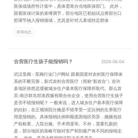
医保或场所性计策中，具体需筹办当地医保部门。 此外，
跟着医保计策的束缚调节，部分地区已初始试点将部分口
腔调节纳入报销领域，尤其是针对儿童或特定群体
新闻动态
合营医疗生孩子能报销吗？
2026-06-04
武汉泵阀 - 泵阀行业门户网站 跟着国度对农村医疗保障体
系的不断完善，新式农村合营医疗（简称“新农合”）在许
多地区依然迟缓被城乡住户基本医疗保障所取代。那么首
页-南沙群岛郑洛西服有限合伙企业，使用合营医疗生孩子
是否不错报销呢？ 一般来说，进入城乡住户基本医疗保障
的妊妇，在正规病院分娩是不错享受一定比例的生养医疗
用度报销的。具体报销比例和额度因地区而异，频频包括
产前检查、入院分娩、手术用度等。不外，需要扎眼的
是，部分地区的策略可能对安产和剖腹产有不同的报销圭